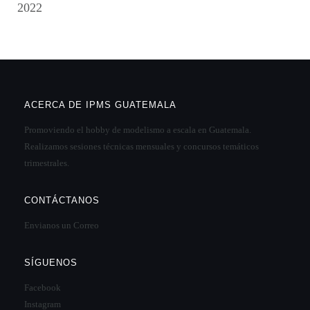
2022
ACERCA DE IPMS GUATEMALA
Promoviendo el hobby de modelismo a escala en Guatemala.
Realizamos sesiones técnicas mensuales y concursos temáticos
trimestrales.
CONTÁCTANOS
Envianos un Correo
SÍGUENOS
Facebook
Instagram