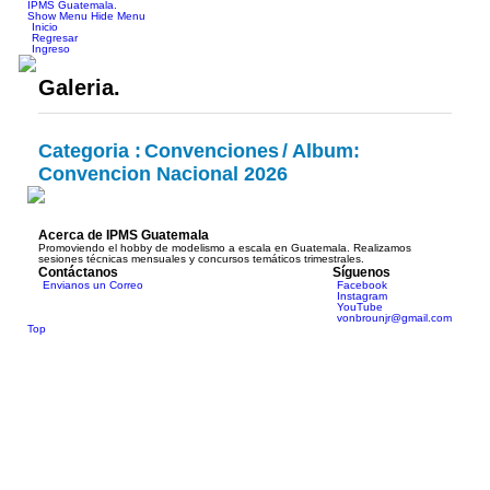
IPMS Guatemala.
Show Menu
Hide Menu
Inicio
Regresar
Ingreso
Galeria
.
Categoria :
Convenciones
/ Album:
Convencion Nacional 2026
Acerca de IPMS Guatemala
Promoviendo el hobby de modelismo a escala en Guatemala. Realizamos
sesiones técnicas mensuales y concursos temáticos trimestrales.
Contáctanos
Síguenos
Envianos un Correo
Facebook
Instagram
YouTube
vonbrounjr@gmail.com
Top