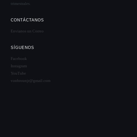
trimestrales.
CONTÁCTANOS
Envianos un Correo
SÍGUENOS
Facebook
Instagram
YouTube
vonbrounjr@gmail.com