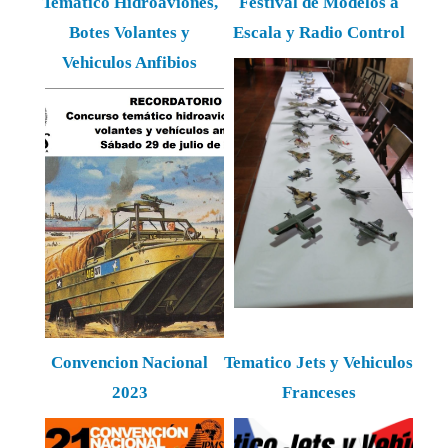
Tematico Hidroaviones,
Festival de Modelos a
Botes Volantes y
Escala y Radio Control
Vehiculos Anfibios
Convencion Nacional
Tematico Jets y Vehiculos
2023
Franceses